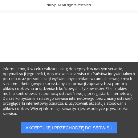
dillo.pl © All rights reserved.
Informujemy, iż w celu realizacji usług dostępnych w naszym serwisie,
optymalizacji jego treści, dostosowania serwisu do Państwa indywidualnych
potrzeb oraz personalizacji wyświetlanych reklam w ramach zewnętrznych
sieci remarketingowych korzystamy z informacji zapisanych za pomocą
plików cookies na urządzeniach końcowych użytkowników. Pliki cookies
można kontrolować za pomocą ustawień swojej przeglądarki internetowej.
Dalsze korzystanie z naszego serwisu internetowego, bez zmiany ustawień
przeglądarki internetowej oznacza, iż użytkownik akceptuje stosowanie
polityce prywatności
plików cookies. Więcej informacji zawartych jest w
serwisu.
AKCEPTUJĘ I PRZECHODZĘ DO SERWISU
Kontakt
Obserwowane
Dodaj
Szukaj
Konto