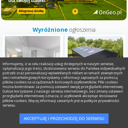
Wyróżnione
ogłoszenia
Informujemy, iż w celu realizacji usług dostępnych w naszym serwisie,
optymalizacji jego treści, dostosowania serwisu do Państwa indywidualnych
potrzeb oraz personalizacji wyświetlanych reklam w ramach zewnętrznych
sieci remarketingowych korzystamy z informacji zapisanych za pomocą
plików cookies na urządzeniach końcowych użytkowników. Pliki cookies
Mieszkanie na sprzedaż
Hala magazynowa na
można kontrolować za pomocą ustawień swojej przeglądarki internetowej.
Mysiadło Ogrodowa
sprzedaż Piotrkowice gm.
Dalsze korzystanie z naszego serwisu internetowego, bez zmiany ustawień
Żabia Wola
przeglądarki internetowej oznacza, iż użytkownik akceptuje stosowanie
Mysiadło
Mszczonów
polityce prywatności
plików cookies. Więcej informacji zawartych jest w
serwisu.
990 000 zł
1 490 000 zł
AKCEPTUJĘ I PRZECHODZĘ DO SERWISU
Kontakt
Obserwowane
Dodaj
Szukaj
Konto